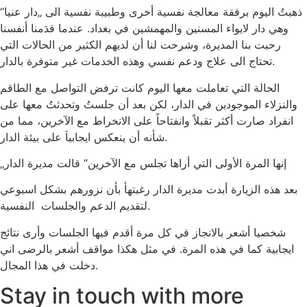
ذهبتُ اليوم برفقة معالجة نفسية أخرى وطبيبة نفسية الى „دار عنيا“
وهي دار لايواء المسنين والمهمشين في بغداد. عندما قدَمنا أنفسنا
رحبت بنا المديرة، وشرحت لنا أن لديهم الكثير من الحالات التي
تحتاج الى علاج ودعم نفسي وهذه الخدمات غير متوفرة بالدار.
الحالة التي تعاملت معها اليوم كانت ترفض التواصل مع الطاقم
والنزلاء الموجودين في الدار، لكن بعد أن جلستُ وتحدثتُ معها على
انفراد صارت أكثر تقبلاً وانفتاحاً على الانخراط مع الآخرين، مما من
شأنه أن ينعكس ايجابياَ على بيئة الدار.
„إنها المرة الأولى التي أراها تجلس مع الآخرين“ قالت مديرة الدار
بعد هذه الزيارة أبدت مديرة الدار رغبتهأ بأن نزورهم بشكل اسبوعي
لتقديم الدعم والجلسات النفسية.
شخصيا أشعر بالانجاز في كل مرة أقدم فيها الجلسات وأرى نتائج
ايجابية كما في هذه المرة. في مثل هكذا مواقف أشعر بالرضى اني
دخلت في هذا المجال.
Stay in touch with more