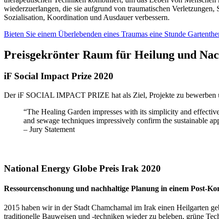
wiederzuerlangen, die sie aufgrund von traumatischen Verletzungen, 
Sozialisation, Koordination und Ausdauer verbessern.
Bieten Sie einem Überlebenden eines Traumas eine Stunde Gartenther
Preisgekrönter Raum für Heilung und Nac
iF Social Impact Prize 2020
Der iF SOCIAL IMPACT PRIZE hat als Ziel, Projekte zu bewerben und 
“The Healing Garden impresses with its simplicity and effectiven
and sewage techniques impressively confirm the sustainable app
– Jury Statement
National Energy Globe Preis Irak 2020
Ressourcenschonung und nachhaltige Planung in einem Post-Konf
2015 haben wir in der Stadt Chamchamal im Irak einen Heilgarten geb
traditionelle Bauweisen und -techniken wieder zu beleben, grüne T