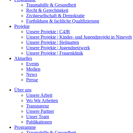
Traumahilfe & Gesundheit
Recht & Gerechtigkeit
Zivilgesellschaft & Demokratie
Fortbildung & fachliche Qualifizierung
Projekte
Unsere Projekte | C4JR
Unsere Projekte | Kinder- und Jugendprojekt in Nineveh
Unsere Projekte | Heilgarten
Unsere Projekte | Jugendnetzwerk
Unsere Projekte | Frauenklinik
Aktuelles
Events
Medien
News
Presse
Über uns
Unsere Arbeit
Wo Wir Arbeiten
Transparenz
Unsere Partner
Unser Team
Publikationen
Programme
Traumahilfe & Gesundheit