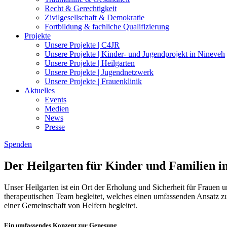
Recht & Gerechtigkeit
Zivilgesellschaft & Demokratie
Fortbildung & fachliche Qualifizierung
Projekte
Unsere Projekte | C4JR
Unsere Projekte | Kinder- und Jugendprojekt in Nineveh
Unsere Projekte | Heilgarten
Unsere Projekte | Jugendnetzwerk
Unsere Projekte | Frauenklinik
Aktuelles
Events
Medien
News
Presse
Spenden
Der Heilgarten für Kinder und Familien 
Unser Heilgarten ist ein Ort der Erholung und Sicherheit für Frauen
therapeutischen Team begleitet, welches einen umfassenden Ansatz z
einer Gemeinschaft von Helfern begleitet.
Ein umfassendes Konzept zur Genesung