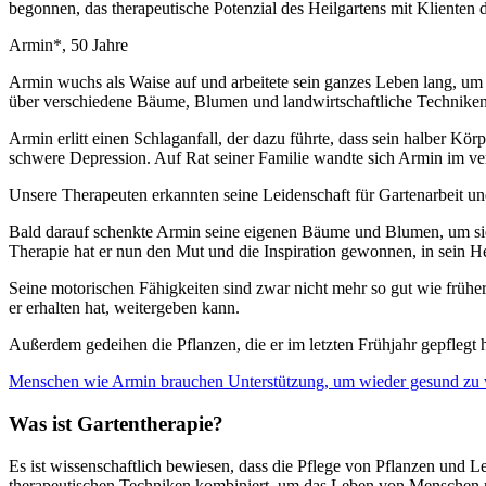
begonnen, das therapeutische Potenzial des Heilgartens mit Kliente
Armin*, 50 Jahre
Armin wuchs als Waise auf und arbeitete sein ganzes Leben lang, um s
über verschiedene Bäume, Blumen und landwirtschaftliche Techniken
Armin erlitt einen Schlaganfall, der dazu führte, dass sein halber K
schwere Depression. Auf Rat seiner Familie wandte sich Armin im v
Unsere Therapeuten erkannten seine Leidenschaft für Gartenarbeit un
Bald darauf schenkte Armin seine eigenen Bäume und Blumen, um sie i
Therapie hat er nun den Mut und die Inspiration gewonnen, in sein H
Seine motorischen Fähigkeiten sind zwar nicht mehr so gut wie früher,
er erhalten hat, weitergeben kann.
Außerdem gedeihen die Pflanzen, die er im letzten Frühjahr gepflegt 
Menschen wie Armin brauchen Unterstützung, um wieder gesund zu
Was ist Gartentherapie?
Es ist wissenschaftlich bewiesen, dass die Pflege von Pflanzen und 
therapeutischen Techniken kombiniert, um das Leben von Menschen mi