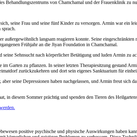
n des Behandlungszentrums von Chamchamal und der Frauenklinik zu nu
ich, seine Frau und seine fünf Kinder zu versorgen. Armin war ein lei
 sprach.
örper außergewöhnlich langsam reagieren konnte. Seine eingeschränkten 
ergangenen Frühjahr an die Jiyan Foundation in Chamchamal.
d seine Sehnsucht nach körperlicher Betätigung und luden Armin zu ach
m Garten zu pflanzen. In seiner letzten Therapiesitzung gestand Armi
eimatdorf zurückzukehren und dort sein eigenes Sanktuarium für einhei
 aber seine Depressionen haben nachgelassen, und Armin freut sich dara
hat, in diesem Sommer prächtig und spenden den Tieren des Heilgartens
 werden.
Lebewesen positive psychische und physische Auswirkungen haben kann.
t körperlichen und geistigen Problemen zu verbessern. Diese Technike