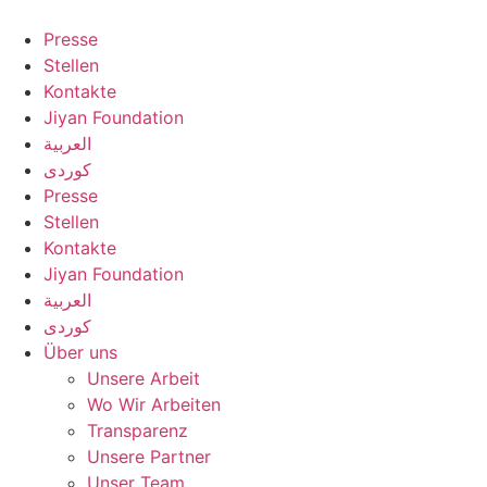
Zum
Inhalt
Presse
springen
Stellen
Kontakte
Jiyan Foundation
العربية
کوردی
Presse
Stellen
Kontakte
Jiyan Foundation
العربية
کوردی
Über uns
Unsere Arbeit
Wo Wir Arbeiten
Transparenz
Unsere Partner
Unser Team