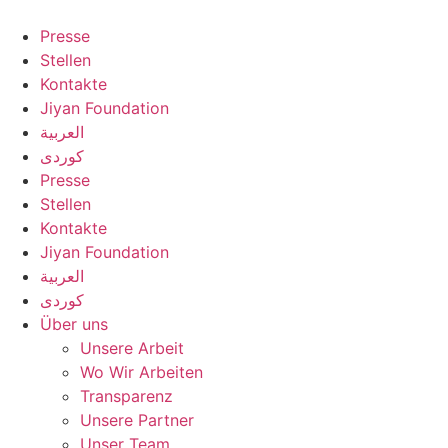
Zum
Inhalt
Presse
springen
Stellen
Kontakte
Jiyan Foundation
العربية
کوردی
Presse
Stellen
Kontakte
Jiyan Foundation
العربية
کوردی
Über uns
Unsere Arbeit
Wo Wir Arbeiten
Transparenz
Unsere Partner
Unser Team